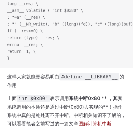
long __res; \
__asm__ volatile ( "int $0x80" \
: "=a" (__res) \
: "" (__NR_write), "b" ((long)(fd)), "c" ((long)(buf)
if (__res>=0) \
return (type) __res; \
errno=-__res; \
return -1; \
}
这样大家就能更容易明白
的
#define __LIBRARY__
作用
上面
表示调用
系统中断0x80 ** ，其实
int $0x80"
系统调用的本质还是通过中断(0x80)去实现的**！操作
系统中真的是处处离不开中断。中断相关知识不了解的，
可以看看笔者之前写过的一篇文章
图解计算机中断