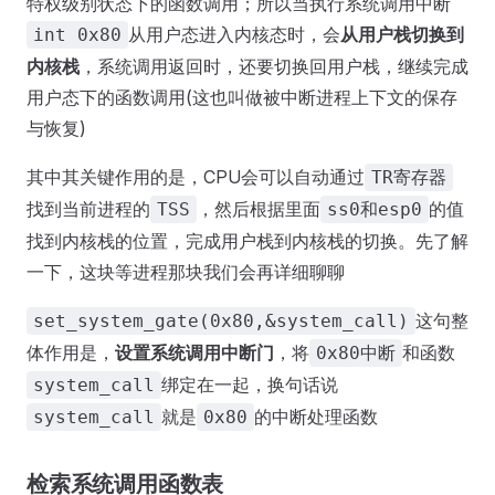
特权级别状态下的函数调用；所以当执行系统调用中断
从用户态进入内核态时，会
从用户栈切换到
int 0x80
内核栈
，系统调用返回时，还要切换回用户栈，继续完成
用户态下的函数调用(这也叫做被中断进程上下文的保存
与恢复)
其中其关键作用的是，CPU会可以自动通过
TR寄存器
找到当前进程的
，然后根据里面
的值
TSS
ss0和esp0
找到内核栈的位置，完成用户栈到内核栈的切换。先了解
一下，这块等进程那块我们会再详细聊聊
这句整
set_system_gate(0x80,&system_call)
体作用是，
设置系统调用中断门
，将
和函数
0x80中断
绑定在一起，换句话说
system_call
就是
的中断处理函数
system_call
0x80
检索系统调用函数表