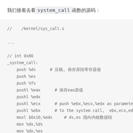
我们接着去看
函数的源码：
system_call
//    /kernel/sys_call.s
...
// int 0x80
_system_call:
	push %ds      # 压栈, 保存原段寄存器值
	push %es
	push %fs   
	pushl %eax		# 保存eax原值
	pushl %edx		
	pushl %ecx		# push %ebx,%ecx,%edx as paramet
	pushl %ebx		# to the system call
	movl $0x10,%edx		# ds,es 指向内核数据段
	mov %dx,%ds
	mov %dx,%es