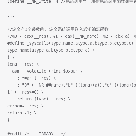
#define __NR_write	4
 //系统调用号，用作系统调用函数表中
...
//定义有3个參数的, 定义系统调用嵌入式汇编宏函数
//%0 - eax(__res)，%1 - eax(__NR_name)，%2 - ebx(a)，
#define _syscall3(type,name,atype,a,btype,b,ctype,c) 
type name(atype a,btype b,ctype c) \
{ \
long __res; \
__asm__ volatile ("int $0x80" \                   
	: "=a" (__res) \                               
	: "0" (__NR_##name),"b" ((long)(a)),"c" ((
if (__res>=0) \                                 
	return (type) __res; \
errno=-__res; \                                 
return -1; \                                        
}
#endif /* __LIBRARY__ */