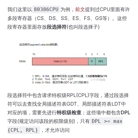
我们这里以
为例，
前文
提到过CPU里面有许
80386CPU
多段寄存器（CS、DS、SS、ES、FS、GS等）。这些
段寄存器里面存放
段选择符
(也叫段选择子)
段选择符中包含请求特权级RPL(CPL)字段，通过段选择
符可以去查找全局描述符表GDT、局部描述符表LDT中
对应的项，需要先进行
特权级检查
；这些项中都包含
DPL
字段(规定访问该段的权限级别)，只有
DPL >= max
，才允许访问
{CPL, RPL}