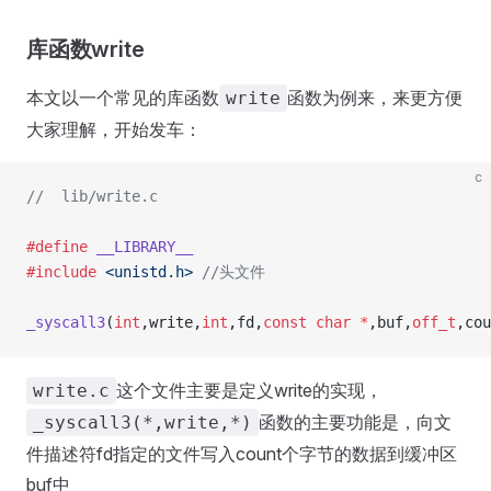
库函数write
本文以一个常见的库函数
函数为例来，来更方便
write
大家理解，开始发车：
c
//  lib/write.c
#define
 __LIBRARY__
#include
 <unistd.h>
 //头文件
_syscall3
(
int
,write,
int
,fd,
const
 char
 *
,buf,
off_t
,cou
这个文件主要是定义write的实现，
write.c
函数的主要功能是，向文
_syscall3(*,write,*)
件描述符fd指定的文件写入count个字节的数据到缓冲区
buf中