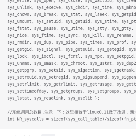
sys_write, sys_open, sys_close, sys_waitpid, sys_crea
sys_unlink, sys_execve, sys_chdir, sys_time, sys_mkno
sys_chown, sys_break, sys_stat, sys_lseek, sys_getpid
sys_umount, sys_setuid, sys_getuid, sys_stime, sys_pt
sys_fstat, sys_pause, sys_utime, sys_stty, sys_gtty, 
sys_nice, sys_ftime, sys_sync, sys_kill, sys_rename, 
sys_rmdir, sys_dup, sys_pipe, sys_times, sys_prof, sy
sys_getgid, sys_signal, sys_geteuid, sys_getegid, sys
sys_lock, sys_ioctl, sys_fcntl, sys_mpx, sys_setpgid,
sys_uname, sys_umask, sys_chroot, sys_ustat, sys_dup2
sys_getpgrp, sys_setsid, sys_sigaction, sys_sgetmask,
sys_setreuid,sys_setregid, sys_sigsuspend, sys_sigpen
sys_setrlimit, sys_getrlimit, sys_getrusage, sys_gett
sys_settimeofday, sys_getgroups, sys_setgroups, sys_s
sys_lstat, sys_readlink, sys_uselib };
//系统调用总数目,注意一下：这里相较于linux0.11做了改进
int NR_syscalls = sizeof(sys_call_table)/sizeof(fn_pt