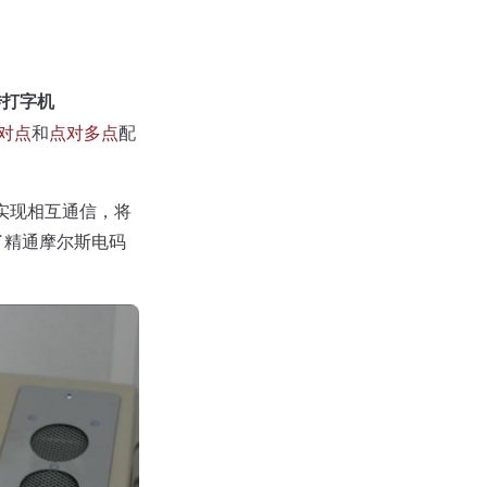
传打字机
对点
和
点对多点
配
实现相互通信，将
了精通摩尔斯电码