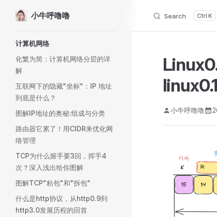
小牛呼噜噜
Search
K
Skip to content
Sidebar Navigation
计算机网络
Linu
化繁为简：计算机网络分层的详
解
linux
互联网下的隐藏"坐标"：IP 地址
到底是什么？
小牛呼噜噜
图解IP地址的奥秘:组成与分类
路由器它累了！用CIDR来优化网
络管理
TCP为什么握手要3回，挥手4
次？深入浅出给你图解
图解TCP"粘包"和"拆包"
什么是http协议，从http0.9到
http3.0发展历程的回首