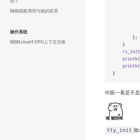
别？
聊聊函数调用与栈的联系
操作系统
		};
聊聊Linux中CPU上下文切换
	}
	rs_init
	printk
(
	printk
(
}
咋眼一看是不是
顾
tty_init