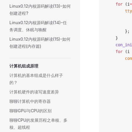
	for
 (i
=
Linux0.12内核源码解读(13)-如何
		t
创建进程?
Linux0.12内核源码解读(14)-任
务调度、休眠与唤醒
		};
	}
Linux0.12内核源码解读(15)-如何
	con_in
创建进程(内存篇)
	for
 (i 
		c
计算机组成原理
计算机的基本组成是什么样子
的？
计算机硬件的读写速度差异
聊聊计算机中的寄存器
聊聊GPU与CPU的区别
聊聊CPU的发展历程之单核、多
核、超线程