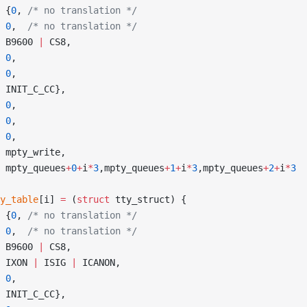
			{
0
,
 /* no translation */
			0
,
  /* no translation */
			B9600 
|
 CS8,
			0
,
			0
,
			INIT_C_CC},
			0
,
			0
,
			0
,
			mpty_write,
			mpty_queues
+
0
+
i
*
3
,mpty_queues
+
1
+
i
*
3
,mpty_queues
+
2
+
i
*
3
pty_table
[i] 
=
 (
struct
 tty_struct) {
			{
0
,
 /* no translation */
			0
,
  /* no translation */
			B9600 
|
 CS8,
			IXON 
|
 ISIG 
|
 ICANON,
			0
,
			INIT_C_CC},