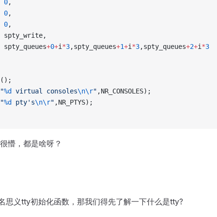
			0
,
			0
,
			0
,
			spty_write,
			spty_queues
+
0
+
i
*
3
,spty_queues
+
1
+
i
*
3
,spty_queues
+
2
+
i
*
3
();
"
%d
 virtual consoles
\n\r
"
,NR_CONSOLES);
"
%d
 pty's
\n\r
"
,NR_PTYS);
很懵，都是啥呀？
名思义tty初始化函数，那我们得先了解一下什么是tty?