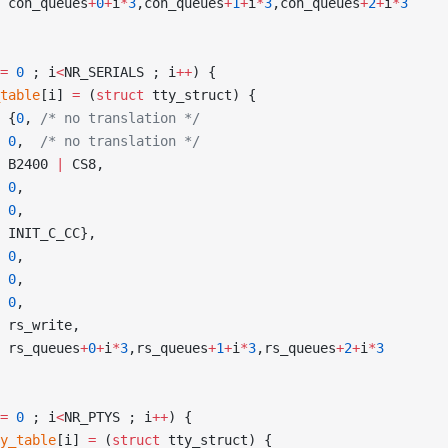
			con_queues
+
0
+
i
*
3
,con_queues
+
1
+
i
*
3
,con_queues
+
2
+
i
*
3
=
 0
 ; i
<
NR_SERIALS ; i
++
) {
s_table
[i] 
=
 (
struct
 tty_struct) {
			{
0
,
 /* no translation */
			0
,
  /* no translation */
			B2400 
|
 CS8,
			0
,
			0
,
			INIT_C_CC},
			0
,
			0
,
			0
,
			rs_write,
			rs_queues
+
0
+
i
*
3
,rs_queues
+
1
+
i
*
3
,rs_queues
+
2
+
i
*
3
=
 0
 ; i
<
NR_PTYS ; i
++
) {
pty_table
[i] 
=
 (
struct
 tty_struct) {