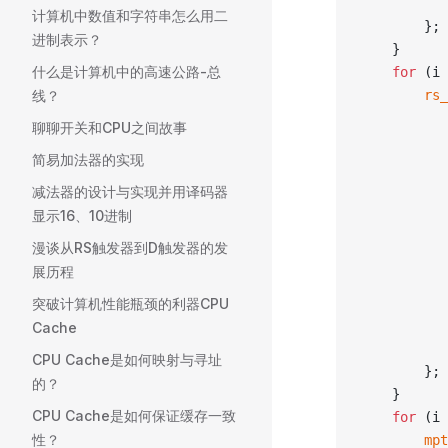
计算机中数值和字符串怎么用二
		};
进制表示？
	}
什么是计算机中的高速公路-总
	for
 (i 
线？
		r
聊聊开关和CPU之间故事
简易加法器的实现
减法器的设计与实现并用译码器
显示16、10进制
漫谈从RS触发器到D触发器的发
展历程
突破计算机性能瓶颈的利器CPU
Cache
CPU Cache是如何映射与寻址
		};
的？
	}
CPU Cache是如何保证缓存一致
	for
 (i 
性？
		m