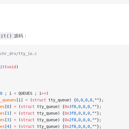
源码：
nit()
chr_drv/tty_io.c
it
(
void
)
0
 ; i 
<
 QUEUES ; i
++
)
ty_queues
[i] 
=
 (
struct
 tty_queue) {
0
,
0
,
0
,
0
,
""
};
ues
[
0
] 
=
 (
struct
 tty_queue) {
0x
3f8
,
0
,
0
,
0
,
""
};
ues
[
1
] 
=
 (
struct
 tty_queue) {
0x
3f8
,
0
,
0
,
0
,
""
};
ues
[
3
] 
=
 (
struct
 tty_queue) {
0x
2f8
,
0
,
0
,
0
,
""
};
ues
[
4
] 
=
 (
struct
 tty_queue) {
0x
2f8
,
0
,
0
,
0
,
""
};