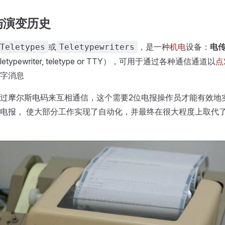
与演变历史
或
，是一种
机电
设备：
电
Teletypes
Teletypewriters
，teletypewriter, teletype or TTY），可用于通过各种通信通道以
点
字消息
过摩尔斯电码来互相通信，这个需要2位电报操作员才能有效地
电报， 使大部分工作实现了自动化，并最终在很大程度上取代