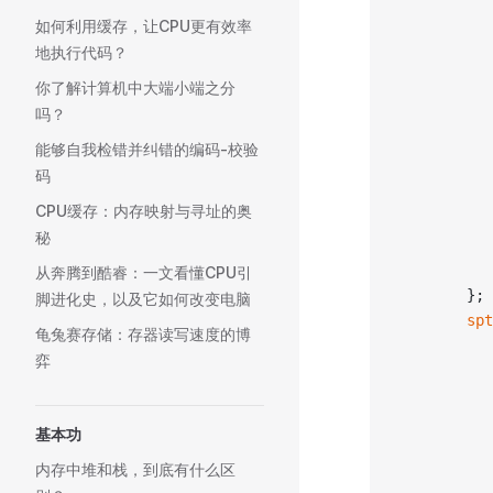
如何利用缓存，让CPU更有效率
地执行代码？
你了解计算机中大端小端之分
吗？
能够自我检错并纠错的编码-校验
码
CPU缓存：内存映射与寻址的奥
秘
从奔腾到酷睿：一文看懂CPU引
		};
脚进化史，以及它如何改变电脑
		s
龟兔赛存储：存器读写速度的博
弈
基本功
内存中堆和栈，到底有什么区