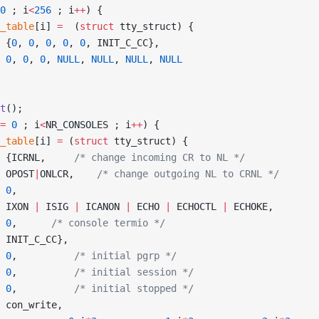
0
 ; i
<
256
 ; i
++
) {
ty_table
[i] 
=
  (
struct
 tty_struct) {
		 	{
0
, 
0
, 
0
, 
0
, 
0
, INIT_C_CC},
			0
, 
0
, 
0
, 
NULL
, 
NULL
, 
NULL
, 
NULL
it
();
=
 0
 ; i
<
NR_CONSOLES ; i
++
) {
on_table
[i] 
=
 (
struct
 tty_struct) {
		 	{ICRNL,
		/* change incoming CR to NL */
			OPOST
|
ONLCR,
	/* change outgoing NL to CRNL */
			0
,
			IXON 
|
 ISIG 
|
 ICANON 
|
 ECHO 
|
 ECHOCTL 
|
 ECHOKE,
			0
,
		/* console termio */
			INIT_C_CC},
			0
,
			/* initial pgrp */
			0
,
			/* initial session */
			0
,
			/* initial stopped */
			con_write,